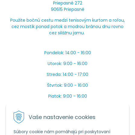
Priepasné 272
90615 Priepasné
Použite bočnú cestu medzi tenisovým kurtom a roľou,
cez mostík ponad potok a modrou bránou dnu rovno
cez silážnu jamu.
Pondelok: 14:00 - 16:00
Utorok: 9:00 - 16:00
Streda: 14:00 - 17:00
Štvrtok: 9:00 - 16:00
Piatok: 9:00 - 16:00
OBEDŇAJŠIA PRESTÁVKA: Apríl až Jún od 13:00 do
14:00.
Vaše nastavenie cookies
Máme toho veľa v sezóne, ak sa nedovoláte, píšte
prosím mail.
Súbory cookie nám pomáhajú pri poskytovaní