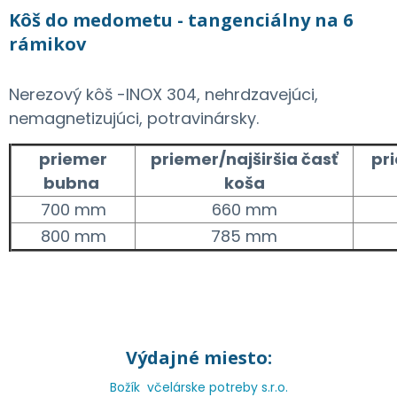
Kôš do medometu - tangenciálny na 6
rámikov
Nerezový kôš -INOX 304, nehrdzavejúci,
nemagnetizujúci, potravinársky.
priemer
priemer/najširšia časť
pr
bubna
koša
700 mm
660 mm
800 mm
785 mm
Výdajné miesto:
Božík včelárske potreby s.r.o.