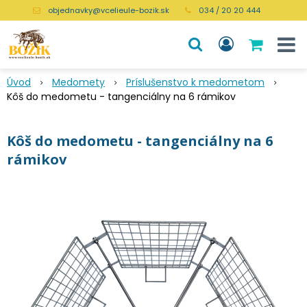
objednavky@vcelieule-bozik.sk
034 / 20 20 444
Úvod
Medomety
Príslušenstvo k medometom
Kôš do medometu - tangenciálny na 6 rámikov
Kôš do medometu - tangenciálny na 6
rámikov