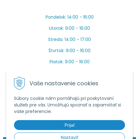
Pondelok: 14:00 - 16:00
Utorok: 9:00 - 16:00
Streda: 14:00 - 17:00
Štvrtok: 9:00 - 16:00
Piatok: 9:00 - 16:00
OBEDŇAJŠIA PRESTÁVKA: Apríl až Jún od 13:00 do
14:00.
Vaše nastavenie cookies
Máme toho veľa v sezóne, ak sa nedovoláte, píšte
prosím mail.
Súbory cookie nám pomáhajú pri poskytovaní
služieb pre vás. Umožňujú spoznať a zapamätať si
Tel.:
034 /
20 20 444
vaše preferencie.
E-mail:
objednavky@vcelieule-bozik.sk
Prijať
Nastaviť