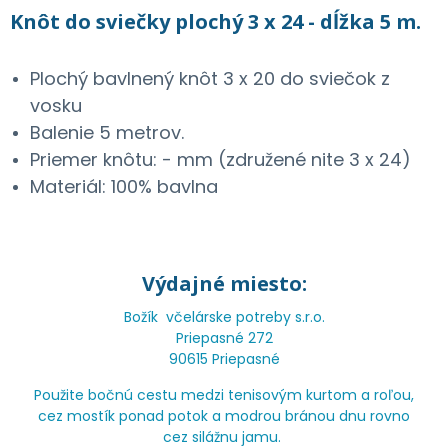
Knôt do sviečky plochý 3 x 24 - dĺžka 5 m.
Plochý bavlnený knôt 3 x 20 do sviečok z
vosku
Balenie 5 metrov.
Priemer knôtu: - mm (združené nite 3 x 24)
Materiál: 100% bavlna
Výdajné miesto:
Božík včelárske potreby s.r.o.
Priepasné 272
90615 Priepasné
Použite bočnú cestu medzi tenisovým kurtom a roľou,
cez mostík ponad potok a modrou bránou dnu rovno
cez silážnu jamu.