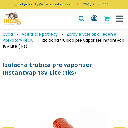
objednavky@vcelieule-bozik.sk
034 / 20 20 444
Úvod
Včelárske potreby
Zdravie včielok a liečenie
Aplikátory liečiv
Izolačná trubica pre vaporizér InstantVap
18V Lite (1ks)
Izolačná trubica pre vaporizér
InstantVap 18V Lite (1ks)