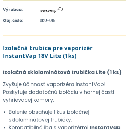
Výrobca:
Obj. čislo:
SKU-018
Izolačná trubica pre vaporizér
InstantVap 18V Lite (1ks)
Izolačná sklolaminátová trubička Lite (1 ks)
Zvyšuje účinnosť vaporizéra InstantVap!
Poskytuje dodatočnú izoláciu v hornej časti
vyhrievacej komory.
Balenie obsahuje 1 kus izolačnej
sklolaminátovej trubičky.
Kompatibilná iba s vaporizérmi
InstantVap