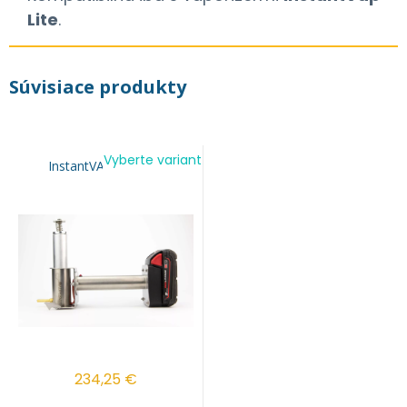
Lite
.
Súvisiace produkty
Vyberte variant
InstantVAP 18V Lite
234,25
€