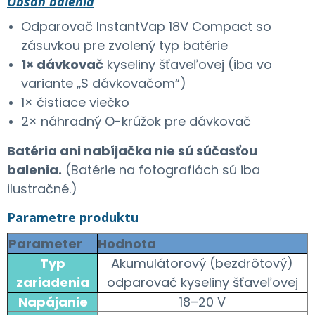
Obsah balenia
Odparovač InstantVap 18V Compact so
zásuvkou pre zvolený typ batérie
1× dávkovač
kyseliny šťaveľovej (iba vo
variante „S dávkovačom“)
1× čistiace viečko
2× náhradný O-krúžok pre dávkovač
Batéria ani nabíjačka nie sú súčasťou
balenia.
(Batérie na fotografiách sú iba
ilustračné.)
Parametre produktu
Parameter
Hodnota
Typ
Akumulátorový (bezdrôtový)
zariadenia
odparovač kyseliny šťaveľovej
Napájanie
18–20 V