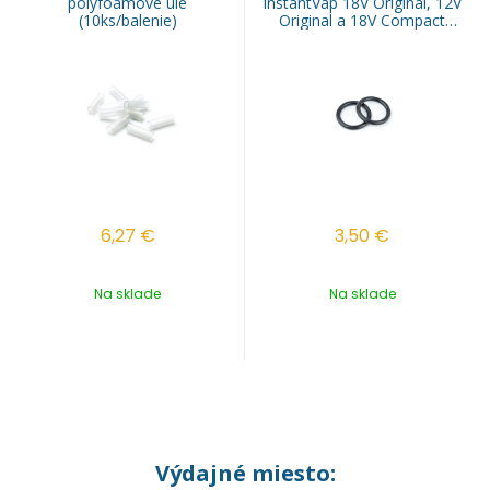
polyfoamové úle
InstantVap 18V Original, 12V
(10ks/balenie)
Original a 18V Compact
(2ks/balenie)
6,27
€
3,50
€
Na sklade
Na sklade
Výdajné miesto: