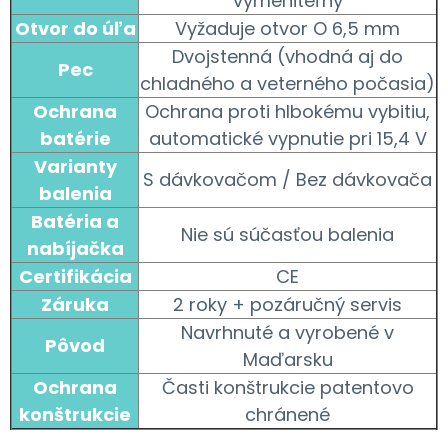
vymeniteľný
Otvor do úľa
Vyžaduje otvor O 6,5 mm
Dvojstenná (vhodná aj do
Pec
chladného a veterného počasia)
Ochrana
Ochrana proti hlbokému vybitiu,
batérie
automatické vypnutie pri 15,4 V
Varianty
S dávkovačom / Bez dávkovača
balenia
Batéria a
Nie sú súčasťou balenia
nabíjačka
Certifikácia
CE
Záruka
2 roky + pozáručný servis
Navrhnuté a vyrobené v
Pôvod
Maďarsku
Ochrana
Časti konštrukcie patentovo
konštrukcie
chránené