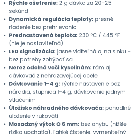
Rýchle ošetrenie:
2 g dávka za 20–25
sekúnd
Dynamická regulácia teploty:
presné
riadenie bez prehrievania
Prednastavená teplota:
230 °C / 445 °F
(nie je nastaviteľná)
LED signalizácia:
jasne viditeľná aj na slnku –
bez potreby zohýbať sa
Nerez odolná voči kyselinám:
rám aj
dávkovač z nehrdzavejúcej ocele
Dávkovanie 1–4 g:
rýchle nastavenie bez
náradia, stupnica 1–4 g, dávkovanie jedným
stlačením
Úložisko náhradného dávkovača:
pohodlné
uloženie v rukoväti
Mosadzný výtok O 6 mm:
bez ohybu (nižšie
riziko upchatia), ľahké čistenie, vymeniteľný