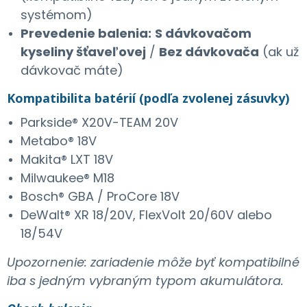
systémom)
Prevedenie balenia:
S dávkovačom
kyseliny šťaveľovej
/
Bez dávkovača
(ak už
dávkovač máte)
Kompatibilita batérií (podľa zvolenej zásuvky)
Parkside® X20V-TEAM 20V
Metabo® 18V
Makita® LXT 18V
Milwaukee® M18
Bosch® GBA / ProCore 18V
DeWalt® XR 18/20V, FlexVolt 20/60V alebo
18/54V
Upozornenie: zariadenie môže byť kompatibilné
iba s jedným vybraným typom akumulátora.