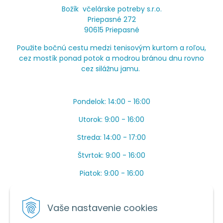
Božík včelárske potreby s.r.o.
Priepasné 272
90615 Priepasné
Použite bočnú cestu medzi tenisovým kurtom a roľou,
cez mostík ponad potok a modrou bránou dnu rovno
cez silážnu jamu.
Pondelok: 14:00 - 16:00
Utorok: 9:00 - 16:00
Streda: 14:00 - 17:00
Štvrtok: 9:00 - 16:00
Piatok: 9:00 - 16:00
OBEDŇAJŠIA PRESTÁVKA: Apríl až Jún od 13:00 do
14:00.
Vaše nastavenie cookies
Máme toho veľa v sezóne, ak sa nedovoláte, píšte