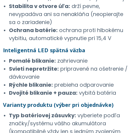
Stabilita v otvore úľa:
drží pevne,
nevypadáva ani sa nenakláňa (neopierajte
sa o zariadenie)
Ochrana batérie:
ochrana proti hlbokému
vybitiu, automatické vypnutie pri 15,4 V
Inteligentná LED spätná väzba
Pomalé blikanie:
zahrievanie
Svieti nepretržite:
pripravené na ošetrenie /
dávkovanie
Rýchle blikanie:
prebieha odparovanie
Dvojité blikanie + pauza:
vybitá batéria
Varianty produktu (výber pri objednávke)
Typ batériovej zásuvky:
vyberiete podľa
značky/systému vášho akumulátora
(kompatibilné vždy len s jedným zvoleným