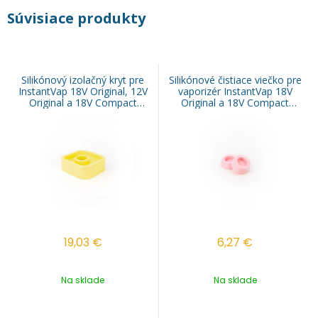
Súvisiace produkty
Silikónový izolačný kryt pre
Silikónové čistiace viečko pre
InstantVap 18V Original, 12V
vaporizér InstantVap 18V
Original a 18V Compact
Original a 18V Compact
vaporizér
(2ks/bal)
19,03
€
6,27
€
Na sklade
Na sklade