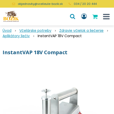
objednavky@vcelieule-bozik.sk
034 / 20 20 444
Úvod
Včelárske potreby
Zdravie včielok a liečenie
Aplikátory liečiv
InstantVAP 18V Compact
InstantVAP 18V Compact