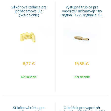
Silikónová izolácia pre
Výstupná trubica pre
polyfoamové úle
vaporizér InstantVap 18V
(5ks/balenie)
Original, 12V Original a 18V
Compact (1ks)
6,27
€
15,85
€
Na sklade
Na sklade
Silikónová rúrka pre
O-krúžok pre vaporizér