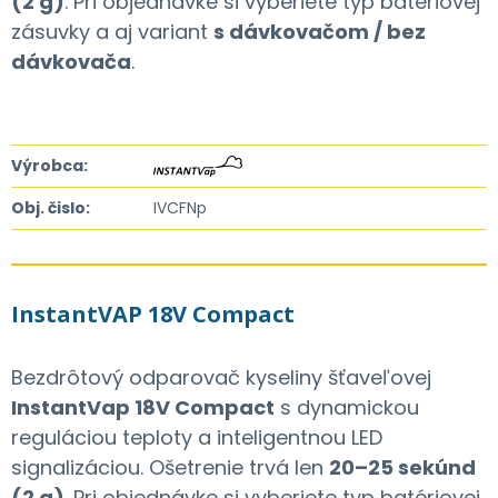
(2 g)
. Pri objednávke si vyberiete typ batériovej
zásuvky a aj variant
s dávkovačom / bez
dávkovača
.
Výrobca:
Obj. čislo:
IVCFNp
InstantVAP 18V Compact
Bezdrôtový odparovač kyseliny šťaveľovej
InstantVap 18V Compact
s dynamickou
reguláciou teploty a inteligentnou LED
signalizáciou. Ošetrenie trvá len
20–25 sekúnd
(2 g)
. Pri objednávke si vyberiete typ batériovej