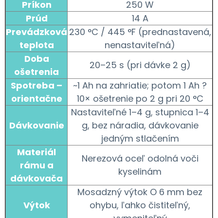
Príkon
250 W
Prúd
14 A
Prevádzková
230 °C / 445 °F (prednastavená,
teplota
nenastaviteľná)
Doba
20–25 s (pri dávke 2 g)
ošetrenia
Spotreba –
~1 Ah na zahriatie; potom 1 Ah ?
orientačne
10× ošetrenie po 2 g pri 20 °C
Nastaviteľné 1–4 g, stupnica 1–4
Dávkovanie
g, bez náradia, dávkovanie
jedným stlačením
Materiál
Nerezová oceľ odolná voči
rámu a
kyselinám
dávkovača
Mosadzný výtok O 6 mm bez
Výtok
ohybu, ľahko čistiteľný,