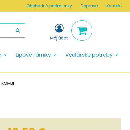
Obchodné podmienky
Doprava
Kontakt
Môj účet
e
Lipové rámiky
Včelárske potreby
s KOMBI