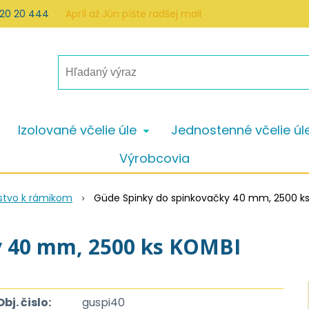
 20 20 444
Apríl až Jún píšte radšej mail
Izolované včelie úle
Jednostenné včelie úl
Výrobcovia
nstvo k rámikom
Güde Spinky do spinkovačky 40 mm, 2500 k
y 40 mm, 2500 ks KOMBI
Obj. čislo:
guspi40