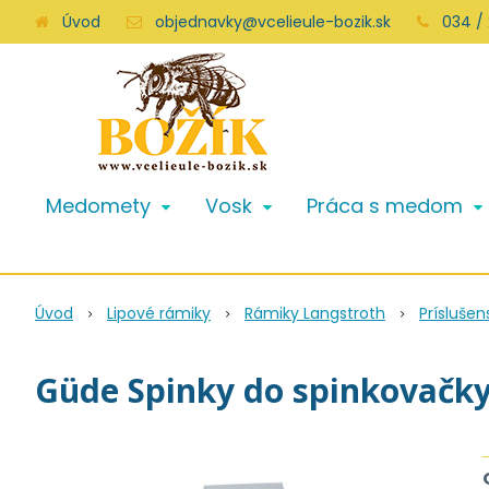
Úvod
objednavky@vcelieule-bozik.sk
034 /
Medomety
Vosk
Práca s medom
Úvod
Lipové rámiky
Rámiky Langstroth
Prísluše
Güde Spinky do spinkovačk