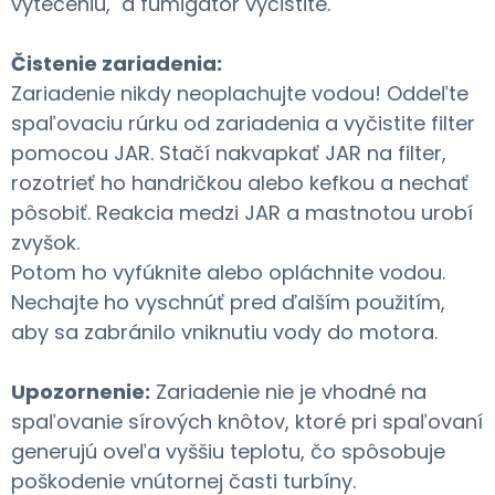
vytečeniu, a fumigátor vyčistite.
Čistenie zariadenia:
Zariadenie nikdy neoplachujte vodou! Oddeľte
spaľovaciu rúrku od zariadenia a vyčistite filter
pomocou JAR. Stačí nakvapkať JAR na filter,
rozotrieť ho handričkou alebo kefkou a nechať
pôsobiť. Reakcia medzi JAR a mastnotou urobí
zvyšok.
Potom ho vyfúknite alebo opláchnite vodou.
Nechajte ho vyschnúť pred ďalším použitím,
aby sa zabránilo vniknutiu vody do motora.
Upozornenie:
Zariadenie nie je vhodné na
spaľovanie sírových knôtov, ktoré pri spaľovaní
generujú oveľa vyššiu teplotu, čo spôsobuje
poškodenie vnútornej časti turbíny.