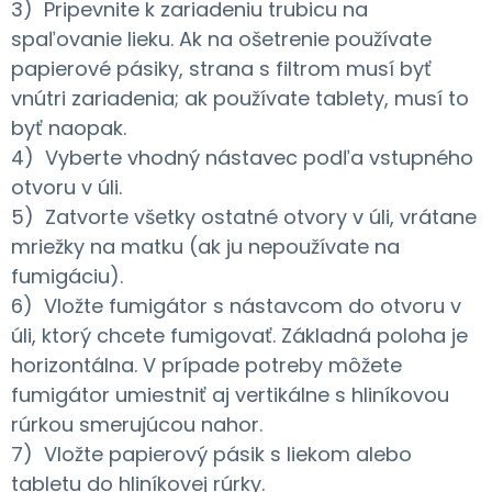
3) Pripevnite k zariadeniu trubicu na
spaľovanie lieku. Ak na ošetrenie používate
papierové pásiky, strana s filtrom musí byť
vnútri zariadenia; ak používate tablety, musí to
byť naopak.
4) Vyberte vhodný nástavec podľa vstupného
otvoru v úli.
5) Zatvorte všetky ostatné otvory v úli, vrátane
mriežky na matku (ak ju nepoužívate na
fumigáciu).
6) Vložte fumigátor s nástavcom do otvoru v
úli, ktorý chcete fumigovať. Základná poloha je
horizontálna. V prípade potreby môžete
fumigátor umiestniť aj vertikálne s hliníkovou
rúrkou smerujúcou nahor.
7) Vložte papierový pásik s liekom alebo
tabletu do hliníkovej rúrky.