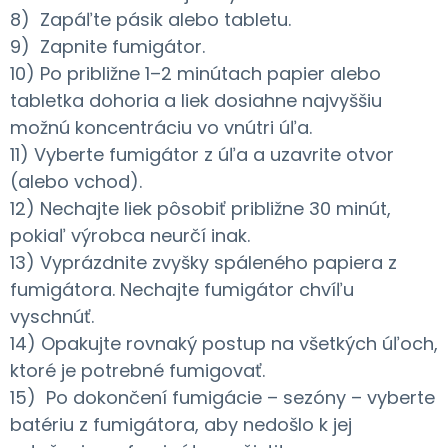
8) Zapáľte pásik alebo tabletu.
9) Zapnite fumigátor.
10) Po približne 1–2 minútach papier alebo
tabletka dohoria a liek dosiahne najvyššiu
možnú koncentráciu vo vnútri úľa.
11) Vyberte fumigátor z úľa a uzavrite otvor
(alebo vchod).
12) Nechajte liek pôsobiť približne 30 minút,
pokiaľ výrobca neurčí inak.
13) Vyprázdnite zvyšky spáleného papiera z
fumigátora. Nechajte fumigátor chvíľu
vyschnúť.
14) Opakujte rovnaký postup na všetkých úľoch,
ktoré je potrebné fumigovať.
15) Po dokončení fumigácie – sezóny – vyberte
batériu z fumigátora, aby nedošlo k jej