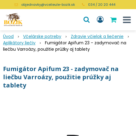
objednavky@vcelieule-bozik.sk
034 / 20 20 444
Úvod
Včelárske potreby
Zdravie včielok a liečenie
Aplikátory liečiv
Fumigátor Apifum 23 - zadymovač na
liečbu Varroázy, použitie prúžky aj tablety
Fumigátor Apifum 23 - zadymovač na
liečbu Varroázy, použitie prúžky aj
tablety