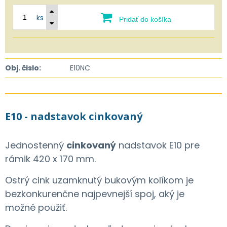
ks
Pridať do košíka
Obj. čislo:
E10NC
E10 - nadstavok cinkovaný
Jednostenný
cinkovaný
nadstavok E10 pre
rámik 420 x 170 mm.
Ostrý cink uzamknutý bukovým kolíkom je
bezkonkurenčne najpevnejší spoj, aký je
možné použiť.