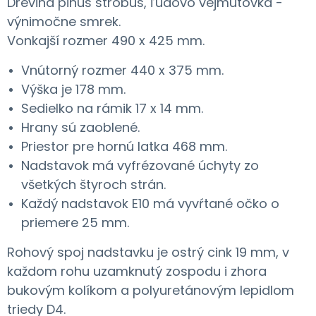
Drevina pinus strobus, ľudovo vejmutovka -
výnimočne smrek.
Vonkajší rozmer 490 x 425 mm.
Vnútorný rozmer 440 x 375 mm.
Výška je 178 mm.
Sedielko na rámik 17 x 14 mm.
Hrany sú zaoblené.
Priestor pre hornú latka 468 mm.
Nadstavok má vyfrézované úchyty zo
všetkých štyroch strán.
Každý nadstavok E10 má vyvŕtané očko o
priemere 25 mm.
Rohový spoj nadstavku je ostrý cink 19 mm, v
každom rohu uzamknutý zospodu i zhora
bukovým kolíkom a polyuretánovým lepidlom
triedy D4.