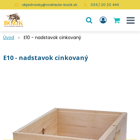
objednavky@vcelieule-bozik.sk
034 / 20 20 444
Úvod
E10 - nadstavok cinkovaný
E10 - nadstavok cinkovaný