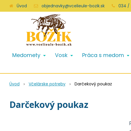
Úvod
objednavky@vcelieule-bozik.sk
034 /
Medomety
Vosk
Práca s medom
Úvod
Včelárske potreby
Darčekový poukaz
Darčekový poukaz