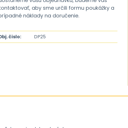
dostaneme vašu objednávku, budeme vás
kontaktovať, aby sme určili formu poukážky a
prípadné náklady na doručenie.
Obj. čislo:
DP25