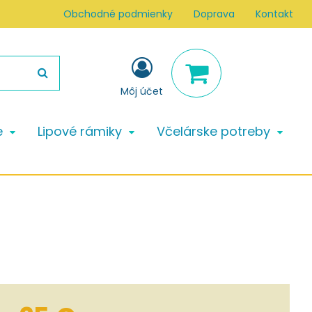
Obchodné podmienky
Doprava
Kontakt
Môj účet
e
Lipové rámiky
Včelárske potreby