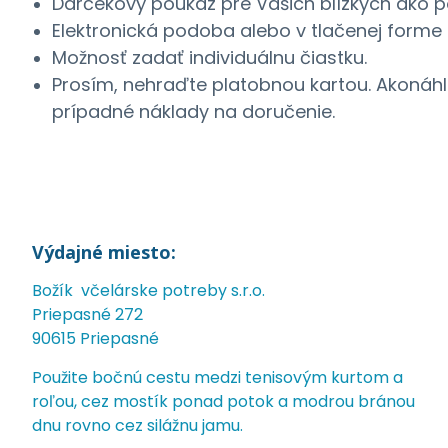
Darčekový poukaz pre Vašich blízkych ako 
Elektronická podoba alebo v tlačenej forme
Možnosť zadať individuálnu čiastku.
Prosím, nehraďte platobnou kartou. Akonáh
prípadné náklady na doručenie.
Výdajné miesto:
Božík včelárske potreby s.r.o.
Priepasné 272
90615 Priepasné
Použite bočnú cestu medzi tenisovým kurtom a
roľou, cez mostík ponad potok a modrou bránou
dnu rovno cez silážnu jamu.