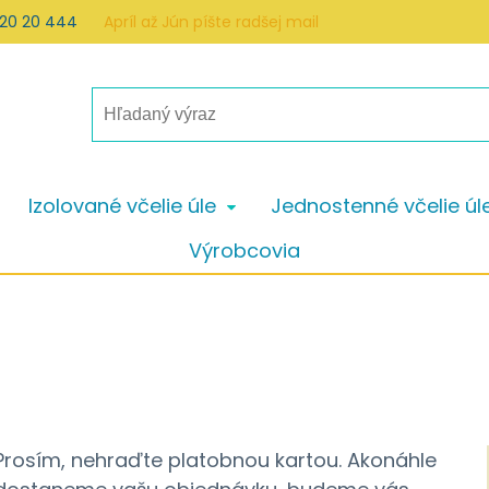
 20 20 444
Apríl až Jún píšte radšej mail
Izolované včelie úle
Jednostenné včelie úl
Výrobcovia
Prosím, nehraďte platobnou kartou. Akonáhle