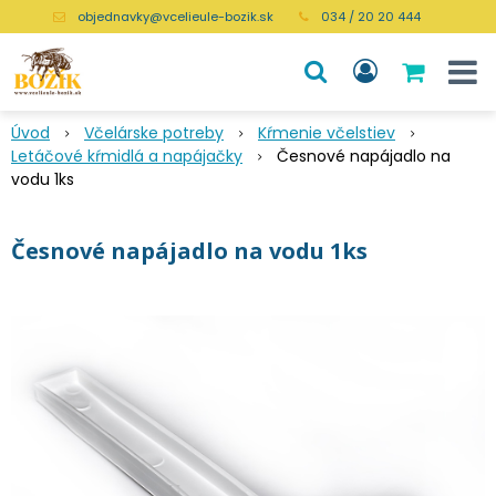
objednavky@vcelieule-bozik.sk
034 / 20 20 444
Úvod
Včelárske potreby
Kŕmenie včelstiev
Letáčové kŕmidlá a napájačky
Česnové napájadlo na
vodu 1ks
Česnové napájadlo na vodu 1ks