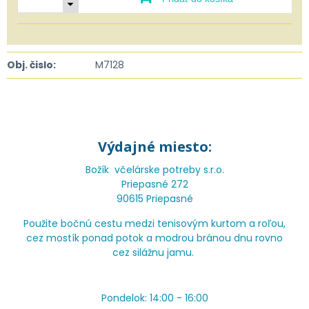
Obj. čislo:
M7128
Výdajné miesto:
Božík včelárske potreby s.r.o.
Priepasné 272
90615 Priepasné
Použite bočnú cestu medzi tenisovým kurtom a roľou,
cez mostík ponad potok a modrou bránou dnu rovno
cez silážnu jamu.
Pondelok: 14:00 - 16:00