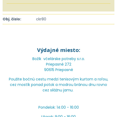
Obj. čislo:
ckr80
Výdajné miesto:
Božík včelárske potreby s.r.o.
Priepasné 272
90615 Priepasné
Použite bočnú cestu medzi tenisovým kurtom a roľou,
cez mostík ponad potok a modrou bránou dnu rovno
cez silážnu jamu.
Pondelok: 14:00 - 16:00
Utorok: 9:00 - 16:00