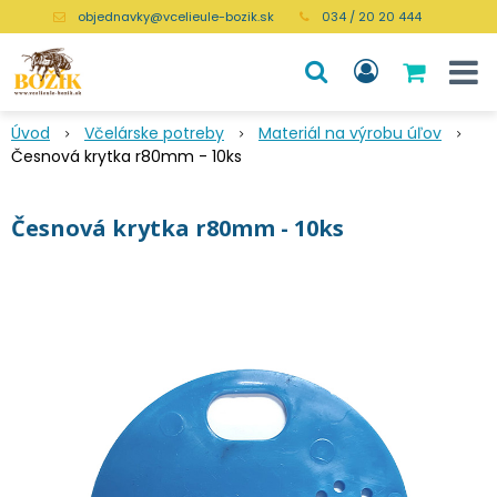
objednavky@vcelieule-bozik.sk
034 / 20 20 444
Úvod
Včelárske potreby
Materiál na výrobu úľov
Česnová krytka r80mm - 10ks
Česnová krytka r80mm - 10ks