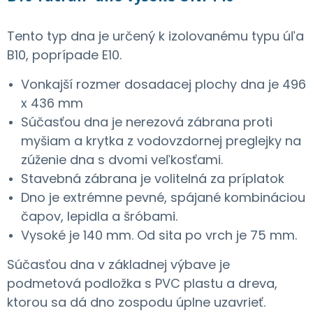
Tento typ dna je určený k izolovanému typu úľa
B10, poprípade E10.
Vonkajší rozmer dosadacej plochy dna je 496
x 436 mm
Súčasťou dna je nerezová zábrana proti
myšiam a krytka z vodovzdornej preglejky na
zúženie dna s dvomi veľkosťami.
Stavebná zábrana je volitelná za príplatok
Dno je extrémne pevné, spájané kombináciou
čapov, lepidla a šróbami.
Vysoké je 140 mm. Od sita po vrch je 75 mm.
Súčasťou dna v základnej výbave je
podmetová podložka s PVC plastu a dreva,
ktorou sa dá dno zospodu úplne uzavrieť.