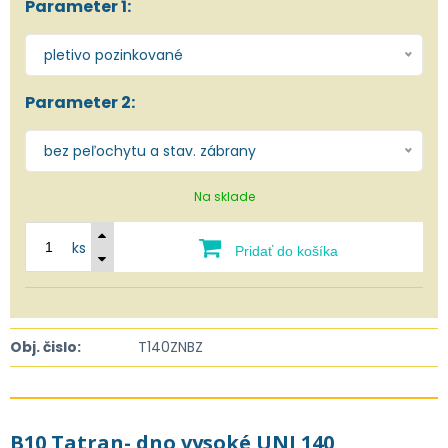
Parameter 1:
pletivo pozinkované
Parameter 2:
bez peľochytu a stav. zábrany
Na sklade
ks
Pridať do košíka
Obj. čislo:
T140ZNBZ
B10 Tatran- dno vysoké UNI 140