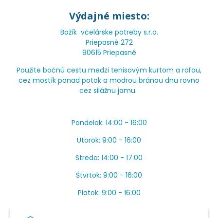
Výdajné miesto:
Božík včelárske potreby s.r.o.
Priepasné 272
90615 Priepasné
Použite bočnú cestu medzi tenisovým kurtom a roľou,
cez mostík ponad potok a modrou bránou dnu rovno
cez silážnu jamu.
Pondelok: 14:00 - 16:00
Utorok: 9:00 - 16:00
Streda: 14:00 - 17:00
Štvrtok: 9:00 - 16:00
Piatok: 9:00 - 16:00
OBEDŇAJŠIA PRESTÁVKA: Apríl až Jún od 13:00 do