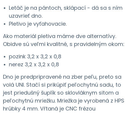
Letáč je na pántoch, sklápací - dá sa s ním
uzavrieť dno.
Pletivo je vyťahovacie.
Ako materiál pletiva máme dve alternatívy.
Obidve sú veľmi kvalitné, s pravidelným okom:
pozink 3,2 x 3,2 x 0,8
nerez 3,2 x 3,2 x 0,8
Dno je predpripravené na zber peľu, preto sa
volá UNI. Stačí si prikúpiť peľochytnú sadu, to
jest priedušný šuplík so sklovláknym sitom a
peľochytnú mriežku. Mriežka je vyrobená z HPS
hrúbky 4 mm. Vŕtaná je CNC frézou