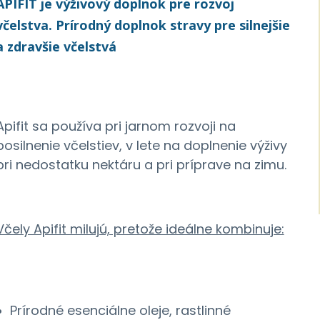
APIFIT
je výživový doplnok pre rozvoj
včelstva. Prírodný doplnok stravy pre silnejšie
a zdravšie včelstvá
Apifit sa používa pri jarnom rozvoji na
posilnenie včelstiev, v lete na doplnenie výživy
pri nedostatku nektáru a pri príprave na zimu.
Včely Apifit milujú, pretože ideálne kombinuje:
Prírodné esenciálne oleje, rastlinné