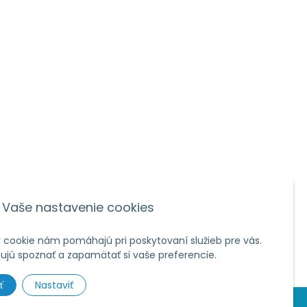
Vaše nastavenie cookies
 cookie nám pomáhajú pri poskytovaní služieb pre vás.
jú spoznať a zapamätať si vaše preferencie.
Nastaviť
ť
om s.r.o.