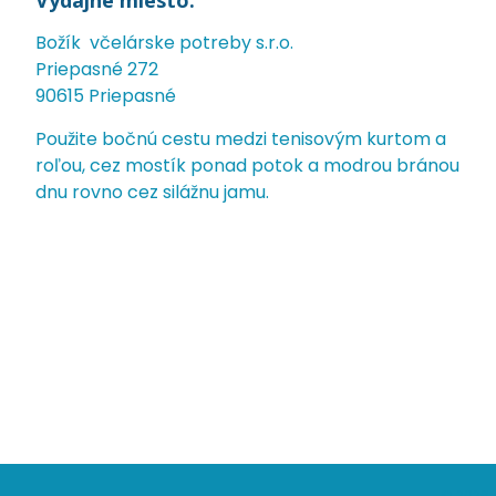
Výdajné miesto:
Božík včelárske potreby s.r.o.
Priepasné 272
90615 Priepasné
Použite bočnú cestu medzi tenisovým kurtom a
roľou, cez mostík ponad potok a modrou bránou
dnu rovno cez silážnu jamu.
© 2026 V