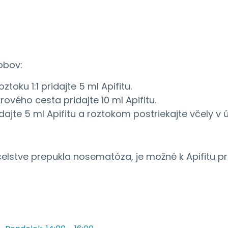
obov:
oku 1:1 pridajte 5 ml Apifitu.
ého cesta pridajte 10 ml Apifitu.
jte 5 ml Apifitu a roztokom postriekajte včely v úl
elstve prepukla nosematóza, je možné k Apifitu pri