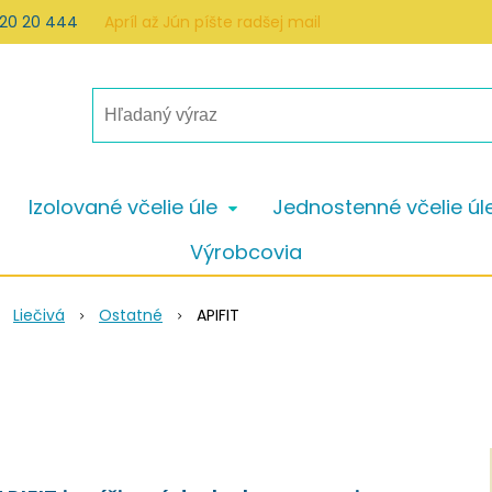
 20 20 444
Apríl až Jún píšte radšej mail
Izolované včelie úle
Jednostenné včelie úl
Výrobcovia
Liečivá
Ostatné
APIFIT