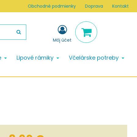
Obchodné podmienky
Doprava
Kontakt
Môj účet
e
Lipové rámiky
Včelárske potreby