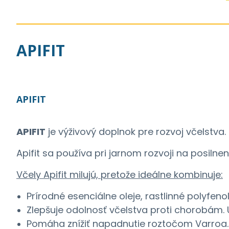
APIFIT
APIFIT
APIFIT
je výživový doplnok pre rozvoj včelstva.
Apifit sa používa pri jarnom rozvoji na posilnen
Včely Apifit milujú, pretože ideálne kombinuje:
Prírodné esenciálne oleje, rastlinné polyfen
Zlepšuje odolnosť včelstva proti chorobám. U
Pomáha znížiť napadnutie roztočom Varroa.