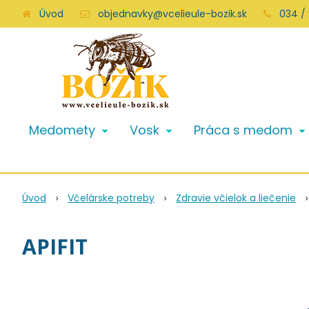
Úvod
objednavky@vcelieule-bozik.sk
034 /
Medomety
Vosk
Práca s medom
Úvod
Včelárske potreby
Zdravie včielok a liečenie
APIFIT