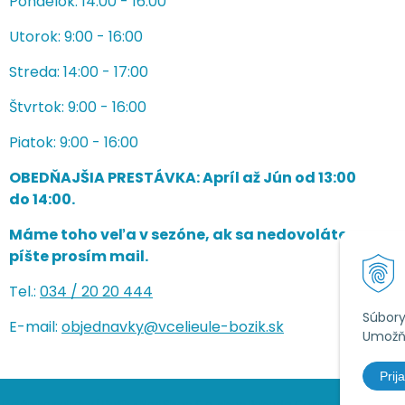
Pondelok: 14:00 - 16:00
Utorok: 9:00 - 16:00
Streda: 14:00 - 17:00
Štvrtok: 9:00 - 16:00
Piatok: 9:00 - 16:00
OBEDŇAJŠIA PRESTÁVKA: Apríl až Jún od 13:00
do 14:00.
Máme toho veľa v sezóne, ak sa nedovoláte,
píšte prosím mail.
Tel.:
034 /
20 20 444
Súbory
E-mail:
objednavky@vcelieule-bozik.sk
Umožňu
Prija
čelárske potreby | Božík •
NextShop
&
e-shop Pohoda Connector
by
NextC