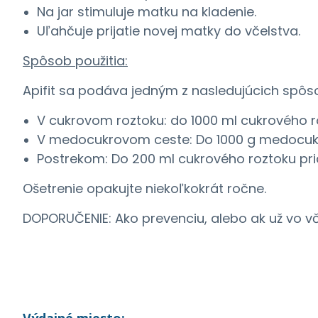
Na jar stimuluje matku na kladenie.
Uľahčuje prijatie novej matky do včelstva.
Spôsob použitia:
Apifit sa podáva jedným z nasledujúcich spôs
V cukrovom roztoku: do 1000 ml cukrového rozt
V medocukrovom ceste: Do 1000 g medocukrov
Postrekom: Do 200 ml cukrového roztoku prida
Ošetrenie opakujte niekoľkokrát ročne.
DOPORUČENIE: Ako prevenciu, alebo ak už vo vč