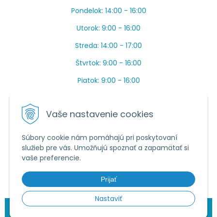
Pondelok: 14:00 - 16:00
Utorok: 9:00 - 16:00
Streda: 14:00 - 17:00
Štvrtok: 9:00 - 16:00
Piatok: 9:00 - 16:00
OBEDŇAJŠIA PRESTÁVKA: Apríl až Jún od 13:00 do
14:00.
Vaše nastavenie cookies
Máme toho veľa v sezóne, ak sa nedovoláte, píšte
prosím mail.
Súbory cookie nám pomáhajú pri poskytovaní
služieb pre vás. Umožňujú spoznať a zapamätať si
Tel.:
034 /
20 20 444
vaše preferencie.
E-mail:
objednavky@vcelieule-bozik.sk
Prijať
Nastaviť
© 2026 Včelárske potreby | Božík •
NextShop
&
e-shop Pohoda
Connector
by
NextCom s.r.o.