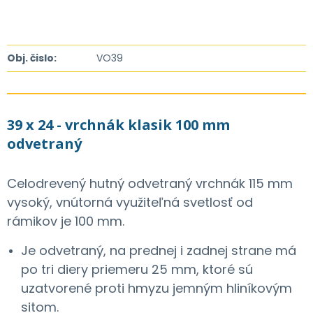
Obj. čislo:
VO39
39 x 24 - vrchnák klasik 100 mm
odvetraný
Celodrevený hutný odvetraný vrchnák 115 mm
vysoký, vnútorná využiteľná svetlosť od
rámikov je 100 mm.
Je odvetraný, na prednej i zadnej strane má
po tri diery priemeru 25 mm, ktoré sú
uzatvorené proti hmyzu jemným hliníkovým
sitom.