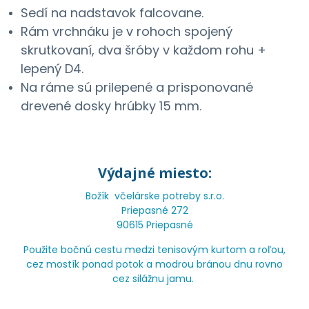
Sedí na nadstavok falcovane.
Rám vrchnáku je v rohoch spojený
skrutkovaní, dva šróby v každom rohu +
lepený D4.
Na ráme sú prilepené a prisponované
drevené dosky hrúbky 15 mm.
Výdajné miesto:
Božík včelárske potreby s.r.o.
Priepasné 272
90615 Priepasné
Použite bočnú cestu medzi tenisovým kurtom a roľou,
cez mostík ponad potok a modrou bránou dnu rovno
cez silážnu jamu.