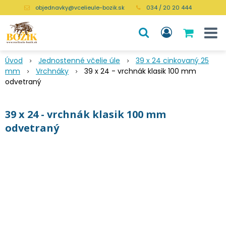
objednavky@vcelieule-bozik.sk
034 / 20 20 444
Úvod
Jednostenné včelie úle
39 x 24 cinkovaný 25
mm
Vrchnáky
39 x 24 - vrchnák klasik 100 mm
odvetraný
39 x 24 - vrchnák klasik 100 mm
odvetraný