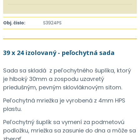
Obj. čislo:
S3924PS
39 x 24 izolovaný - peľochytná sada
Sada sa skladá z peľochytného šuplíka, ktorý
je hlboký 30mm a zospodu uzavretý
priedušným, pevným sklovláknovým sitom.
Peľochytná mriežka je vyrobená z 4mm HPS
plastu.
Peľochytný šuplík sa vymení za podmetovú
podložku, mriežka sa zasunie do dna a môže sa
zberať.