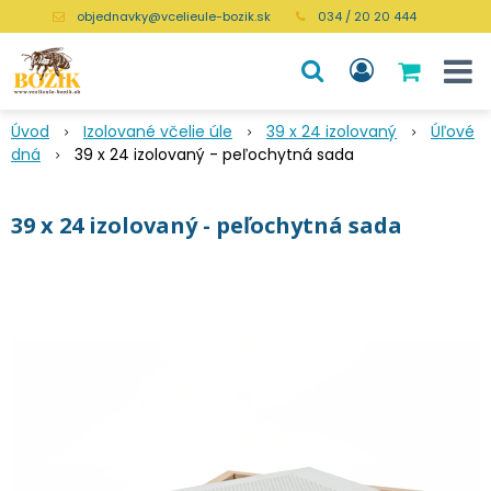
objednavky@vcelieule-bozik.sk
034 / 20 20 444
Úvod
Izolované včelie úle
39 x 24 izolovaný
Úľové
dná
39 x 24 izolovaný - peľochytná sada
39 x 24 izolovaný - peľochytná sada